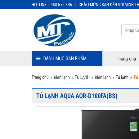
HOTLINE: 0963 576 346
CHÀO MỪNG BẠN ĐẾN VỚI MINH TH
DANH MỤC SẢN PHẨM
Trang chủ
Trang chủ
»
Điện lạnh
»
TỦ LẠNH
»
Điện lạnh
»
Tủ lạnh
»
Tủ
TỦ LẠNH AQUA AQR-D100FA(BS)