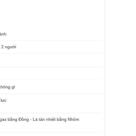
cánh
- 2 người
hông gỉ
 lực
gas bằng Đồng - Lá tản nhiệt bằng Nhôm