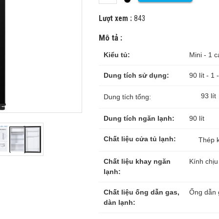
Lượt xem :
843
Mô tả :
Kiểu tủ:
Mini
- 1 
Dung tích sử dụng:
90 lít -
1 
93 lít
Dung tích tổng:
Dung tích ngăn lạnh:
90 lít
Chất liệu cửa tủ lạnh:
Thép k
Chất liệu khay ngăn
Kính chịu
lạnh:
Chất liệu ống dẫn gas,
Ống dẫn 
dàn lạnh: