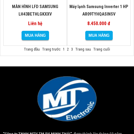
MÀN HÌNH LFD SAMSUNG
Máy lạnh Samsung Inverter 1 HP
LH43BETHLGKXXV
AR09TYHQASINSV
Liên hệ
8.450.000 đ
Trang đầu
Trang trước
1
2
3
Trang sau
Trang cuối
"Công ty TNHH MTV TM DV MINH THÁI"
được thành lập tháng 03 năm