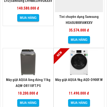
LFD)Samsung LH98BEDHVGKXXV
140.580.000 đ
Tivi chuyên dụng Samsung
HG65U800FAWXXV
35.574.000 đ
Máy giặt AQUA lồng đứng 11kg
Máy giặt AQUA 9kg AQD-D900F.W
AQW-DR110FT.PS
10.200.000 đ
11.490.000 đ